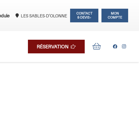
CONTACT
MON
ndule
LES SABLES-D’OLONNE
& DEVIS ›
COMPTE
RÉSERVATION