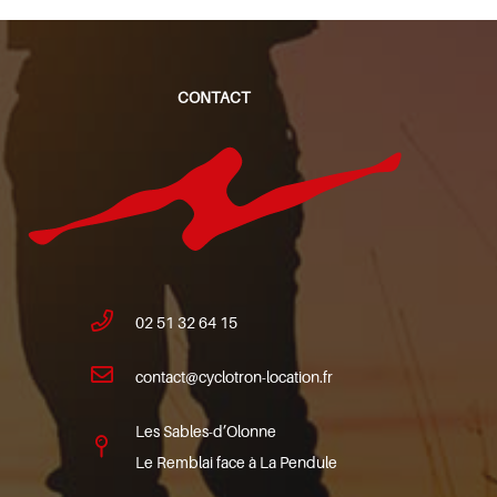
CONTACT
02 51 32 64 15
contact@cyclotron-location.fr
Les Sables-d’Olonne
Le Remblai face à La Pendule